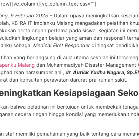
_row][vc_column][vc_column_text css=””]
ang, 9 Februari 2025
– Dalam upaya meningkatkan keselama
olah, KB-RA IT Impianku Malang mengadakan pelatihan khus
akukan pertolongan pertama pada siswa. Kegiatan ini meru
ujudkan lingkungan belajar yang aman dan responsif terh
ianku sebagai
Medical First Responder
di tingkat pendidikan
atihan yang berlangsung di aula utama sekolah ini terselen
apanku Malang
dan Muhammadiyah Disaster Management Ce
ghadirkan narasumber ahli,
dr. Aurick Yudha Nagara, Sp.
urat dan konsultan perawatan darurat pra-rumah sakit.
ningkatkan Kesiapsiagaan Sekol
an bahwa pelatihan ini bertujuan untuk membekali tenaga
nganan cedera ringan hingga kondisi yang memerlukan tin
n staf memiliki pemahaman yang baik tentang cara menangan