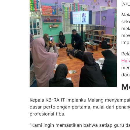
Lewati
[vc
ke
Mal
konten
sek
mel
mew
Imp
Pel
Har
men
dar
Me
Kepala KB-RA IT Impianku Malang menyampaik
dasar pertolongan pertama, mulai dari pena
profesional tiba.
“Kami ingin memastikan bahwa setiap guru da