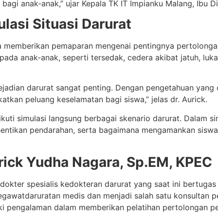
agi anak-anak,” ujar Kepala TK IT Impianku Malang, Ibu Dia
lasi Situasi Darurat
ara memberikan pemaparan mengenai pentingnya pertolonga
pada anak-anak, seperti tersedak, cedera akibat jatuh, luka 
ejadian darurat sangat penting. Dengan pengetahuan yan
tkan peluang keselamatan bagi siswa,” jelas dr. Aurick.
gikuti simulasi langsung berbagai skenario darurat. Dalam si
hentikan pendarahan, serta bagaimana mengamankan siswa
urick Yudha Nagara, Sp.EM, KPEC
kter spesialis kedokteran darurat yang saat ini bertugas 
gawatdaruratan medis dan menjadi salah satu konsultan per
liki pengalaman dalam memberikan pelatihan pertolongan pe