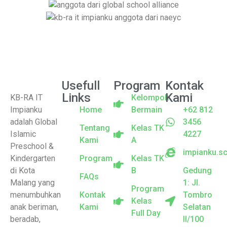
Usefull
Program
Kontak
Links
Kami
KB-RA IT
Kelompok
Impianku
Home
Bermain
+62 812
adalah Global
3456
Tentang
Kelas TK
Islamic
4227
Kami
A
Preschool &
impianku.sc
Kindergarten
Program
Kelas TK
di Kota
B
Gedung
FAQs
Malang yang
1: Jl.
Program
menumbuhkan
Kontak
Tombro
Kelas
anak beriman,
Kami
Selatan
Full Day
beradab,
II/100