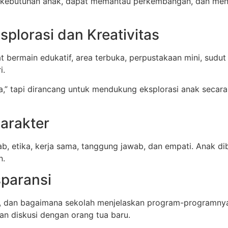
aham kebutuhan anak, dapat memantau perkembangan, dan m
splorasi dan Kreativitas
bermain edukatif, area terbuka, perpustakaan mini, sudut 
i.
,” tapi dirancang untuk mendukung eksplorasi anak secara me
Karakter
, etika, kerja sama, tanggung jawab, dan empati. Anak di
n.
sparansi
si, dan bagaimana sekolah menjelaskan program-programnya
dan diskusi dengan orang tua baru.