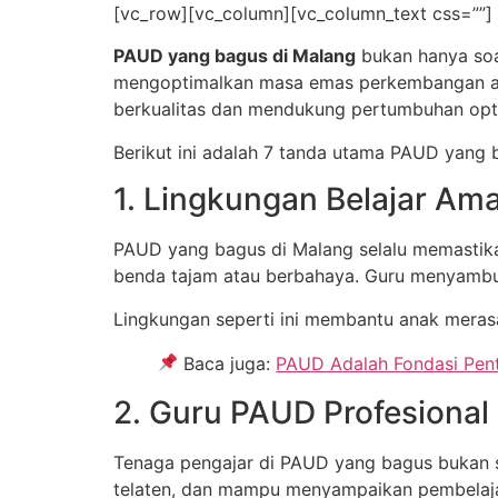
Lewati
[vc_row][vc_column][vc_column_text css=””]
ke
PAUD yang bagus di Malang
bukan hanya soa
konten
mengoptimalkan masa emas perkembangan anak
berkualitas dan mendukung pertumbuhan optim
Berikut ini adalah 7 tanda utama PAUD yang 
1. Lingkungan Belajar Am
PAUD yang bagus di Malang selalu memastikan
benda tajam atau berbahaya. Guru menyamb
Lingkungan seperti ini membantu anak meras
Baca juga:
PAUD Adalah Fondasi Pent
2. Guru PAUD Profesional
Tenaga pengajar di PAUD yang bagus bukan se
telaten, dan mampu menyampaikan pembelaja