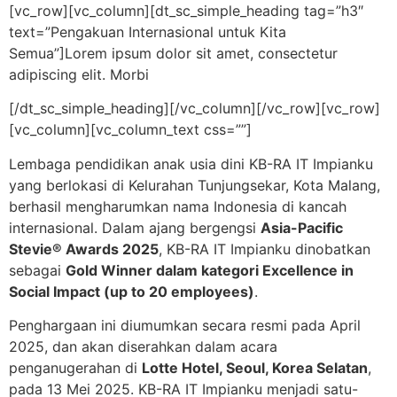
Lewati
[vc_row][vc_column][dt_sc_simple_heading tag=”h3″
ke
text=”Pengakuan Internasional untuk Kita
konten
Semua”]Lorem ipsum dolor sit amet, consectetur
adipiscing elit. Morbi
[/dt_sc_simple_heading][/vc_column][/vc_row][vc_row]
[vc_column][vc_column_text css=””]
Lembaga pendidikan anak usia dini KB-RA IT Impianku
yang berlokasi di Kelurahan Tunjungsekar, Kota Malang,
berhasil mengharumkan nama Indonesia di kancah
internasional. Dalam ajang bergengsi
Asia-Pacific
Stevie® Awards 2025
, KB-RA IT Impianku dinobatkan
sebagai
Gold Winner dalam kategori Excellence in
Social Impact (up to 20 employees)
.
Penghargaan ini diumumkan secara resmi pada April
2025, dan akan diserahkan dalam acara
penganugerahan di
Lotte Hotel, Seoul, Korea Selatan
,
pada 13 Mei 2025. KB-RA IT Impianku menjadi satu-