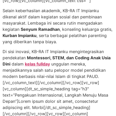
[vc_row][vc_column][vc_column_text css=””]
Selain keberhasilan akademik, KB-RA IT Impianku
dikenal aktif dalam kegiatan sosial dan pembinaan
masyarakat. Lembaga ini secara rutin mengadakan
kegiatan
Senyum Ramadhan
, konseling keluarga gratis,
Kurban Impianku
, serta berbagai pelatihan parenting
yang diberikan tanpa biaya.
Di sisi inovasi, KB-RA IT Impianku mengintegrasikan
pendekatan
Montessori, STEM, dan Coding Anak Usia
Dini
dalam
kelas fullday
unggulan mereka,
menjadikannya salah satu pelopor model pendidikan
modern berbasis nilai-nilai Islam di tingkat PAUD.
[/vc_column_text][/vc_column][/vc_row][vc_row]
[vc_column][dt_sc_simple_heading tag=”h3″
text=”Pengakuan Internasional, Langkah Menuju Masa
Depan”]Lorem ipsum dolor sit amet, consectetur
adipiscing elit. Morbi[/dt_sc_simple_heading]
[/vc_column][/vc_row][vc_row][vc_column]