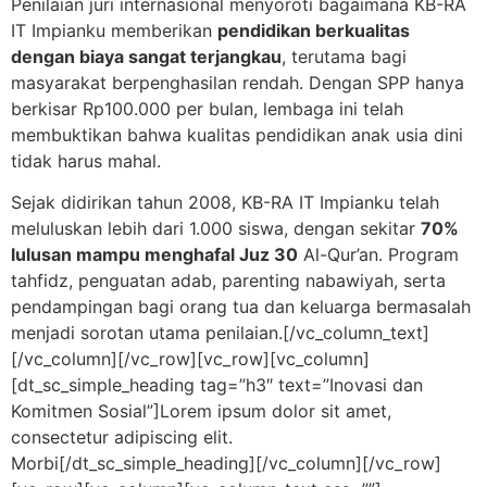
Penilaian juri internasional menyoroti bagaimana KB-RA
IT Impianku memberikan
pendidikan berkualitas
dengan biaya sangat terjangkau
, terutama bagi
masyarakat berpenghasilan rendah. Dengan SPP hanya
berkisar Rp100.000 per bulan, lembaga ini telah
membuktikan bahwa kualitas pendidikan anak usia dini
tidak harus mahal.
Sejak didirikan tahun 2008, KB-RA IT Impianku telah
meluluskan lebih dari 1.000 siswa, dengan sekitar
70%
lulusan mampu menghafal Juz 30
Al-Qur’an. Program
tahfidz, penguatan adab, parenting nabawiyah, serta
pendampingan bagi orang tua dan keluarga bermasalah
menjadi sorotan utama penilaian.[/vc_column_text]
[/vc_column][/vc_row][vc_row][vc_column]
[dt_sc_simple_heading tag=”h3″ text=”Inovasi dan
Komitmen Sosial”]Lorem ipsum dolor sit amet,
consectetur adipiscing elit.
Morbi[/dt_sc_simple_heading][/vc_column][/vc_row]