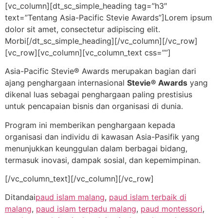
[vc_column][dt_sc_simple_heading tag=”h3″
text=”Tentang Asia-Pacific Stevie Awards”]Lorem ipsum
dolor sit amet, consectetur adipiscing elit.
Morbi[/dt_sc_simple_heading][/vc_column][/vc_row]
[vc_row][vc_column][vc_column_text css=””]
Asia-Pacific Stevie® Awards merupakan bagian dari
ajang penghargaan internasional
Stevie® Awards
yang
dikenal luas sebagai penghargaan paling prestisius
untuk pencapaian bisnis dan organisasi di dunia.
Program ini memberikan penghargaan kepada
organisasi dan individu di kawasan Asia-Pasifik yang
menunjukkan keunggulan dalam berbagai bidang,
termasuk inovasi, dampak sosial, dan kepemimpinan.
[/vc_column_text][/vc_column][/vc_row]
Ditandai
paud islam malang
,
paud islam terbaik di
malang
,
paud islam terpadu malang
,
paud montessori
,